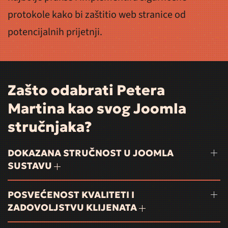
protokole kako bi zaštitio web stranice od
potencijalnih prijetnji.
Zašto odabrati Petera
Martina kao svog Joomla
stručnjaka?
DOKAZANA STRUČNOST U JOOMLA
SUSTAVU
POSVEĆENOST KVALITETI I
ZADOVOLJSTVU KLIJENATA