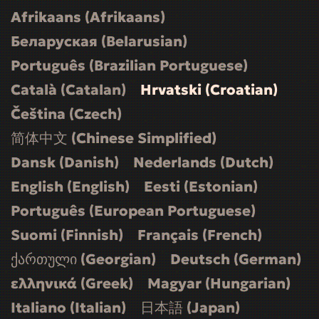
Afrikaans (Afrikaans)
Беларуская (Belarusian)
Português (Brazilian Portuguese)
Català (Catalan)
Hrvatski (Croatian)
Čeština (Czech)
简体中文 (Chinese Simplified)
Dansk (Danish)
Nederlands (Dutch)
English (English)
Eesti (Estonian)
Português (European Portuguese)
Suomi (Finnish)
Français (French)
ქართული (Georgian)
Deutsch (German)
ελληνικά (Greek)
Magyar (Hungarian)
Italiano (Italian)
日本語 (Japan)