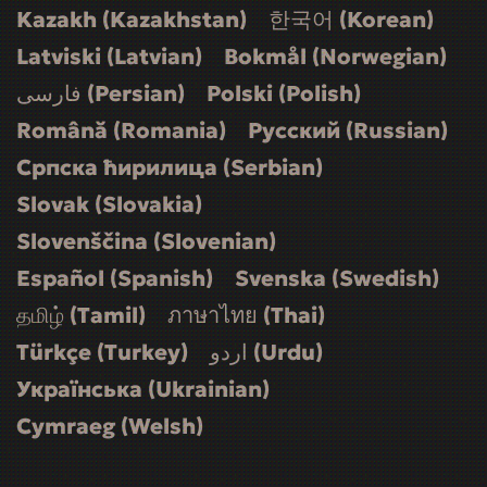
Kazakh (Kazakhstan)
한국어 (Korean)
Latviski (Latvian)
Bokmål (Norwegian)
فارسی (Persian)
Polski (Polish)
Română (Romania)
Русский (Russian)
Српска ћирилица (Serbian)
Slovak (Slovakia)
Slovenščina (Slovenian)
Español (Spanish)
Svenska (Swedish)
தமிழ் (Tamil)
ภาษาไทย (Thai)
Türkçe (Turkey)
اردو (Urdu)
Українська (Ukrainian)
Cymraeg (Welsh)